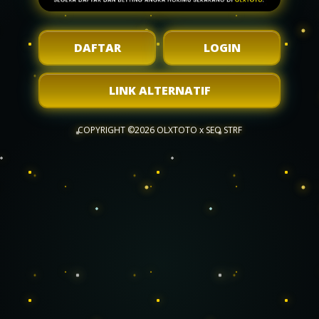
DAFTAR
LOGIN
LINK ALTERNATIF
COPYRIGHT ©2026 OLXTOTO x SEO STRF