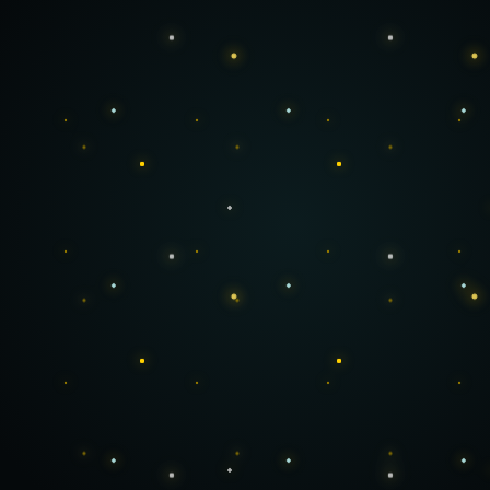
OLXTOTO - Desain Rumah S